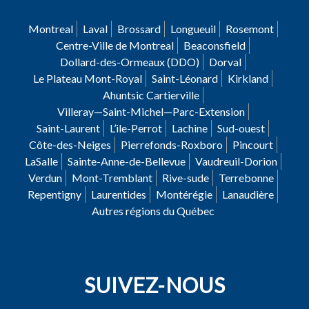
Montreal
Laval
Brossard
Longueuil
Rosemont
Centre-Ville de Montreal
Beaconsfield
Dollard-des-Ormeaux (DDO)
Dorval
Le Plateau Mont-Royal
Saint-Léonard
Kirkland
Ahuntsic Cartierville
Villeray—Saint-Michel—Parc-Extension
Saint-Laurent
L’ile-Perrot
Lachine
Sud-ouest
Côte-des-Neiges
Pierrefonds-Roxboro
Pincourt
LaSalle
Sainte-Anne-de-Bellevue
Vaudreuil-Dorion
Verdun
Mont-Tremblant
Rive-sude
Terrebonne
Repentigny
Laurentides
Montérégie
Lanaudière
Autres régions du Québec
SUIVEZ-NOUS