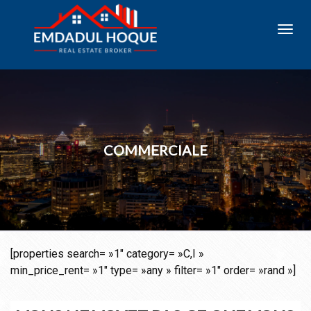
Toggl
navig
COMMERCIALE
[properties search= »1″ category= »C,I »
min_price_rent= »1″ type= »any » filter= »1″ order= »rand »]