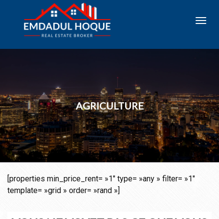
Toggl
navig
AGRICULTURE
[properties min_price_rent= »1″ type= »any » filter= »1″
template= »grid » order= »rand »]