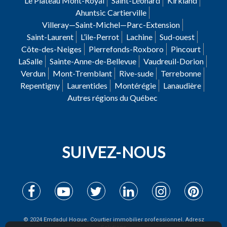
Le Plateau Mont-Royal
Saint-Léonard
Kirkland
Ahuntsic Cartierville
Villeray—Saint-Michel—Parc-Extension
Saint-Laurent
L’ile-Perrot
Lachine
Sud-ouest
Côte-des-Neiges
Pierrefonds-Roxboro
Pincourt
LaSalle
Sainte-Anne-de-Bellevue
Vaudreuil-Dorion
Verdun
Mont-Tremblant
Rive-sude
Terrebonne
Repentigny
Laurentides
Montérégie
Lanaudière
Autres régions du Québec
SUIVEZ-NOUS
© 2024 Emdadul Hoque, Courtier immobilier professionnel, Adresz