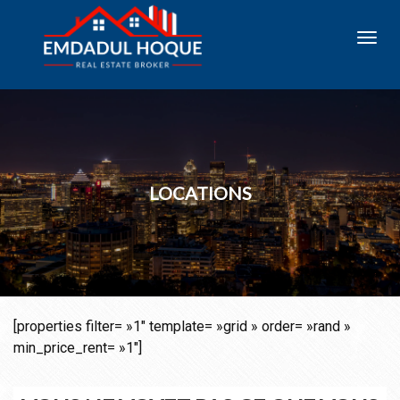
Toggl
navig
LOCATIONS
[properties filter= »1″ template= »grid » order= »rand »
min_price_rent= »1″]