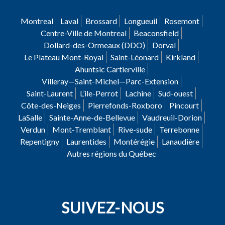
Montreal
Laval
Brossard
Longueuil
Rosemont
Centre-Ville de Montreal
Beaconsfield
Dollard-des-Ormeaux (DDO)
Dorval
Le Plateau Mont-Royal
Saint-Léonard
Kirkland
Ahuntsic Cartierville
Villeray—Saint-Michel—Parc-Extension
Saint-Laurent
L’ile-Perrot
Lachine
Sud-ouest
Côte-des-Neiges
Pierrefonds-Roxboro
Pincourt
LaSalle
Sainte-Anne-de-Bellevue
Vaudreuil-Dorion
Verdun
Mont-Tremblant
Rive-sude
Terrebonne
Repentigny
Laurentides
Montérégie
Lanaudière
Autres régions du Québec
SUIVEZ-NOUS