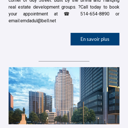
corner of Guy Street. Built by the Brivia and Tianqing
real estate development groups. ?Call today to book
your appointment at ☎ 514-654-8890 or
email:
emdadul@bell.net
En savoir plus