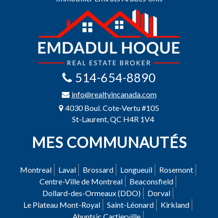
514-654-8890
info@realtyincanada.com
4030 Boul. Cote-Vertu #105
St-Laurent, QC H4R 1V4
MES COMMUNAUTÉS
Montreal
Laval
Brossard
Longueuil
Rosemont
Centre-Ville de Montreal
Beaconsfield
Dollard-des-Ormeaux (DDO)
Dorval
Le Plateau Mont-Royal
Saint-Léonard
Kirkland
Ahuntsic Cartierville