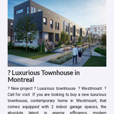
? Luxurious Townhouse in
Montreal
? New project ️? Luxurious townhouse ️ ️? Westmount ️ ️?
Call for visit ️ If you are looking to buy a new luxurious
townhouse, contemporary home in Westmount, that
comes equipped with 2 indoor garage spaces, the
absolute latest in energy efficiency, modern