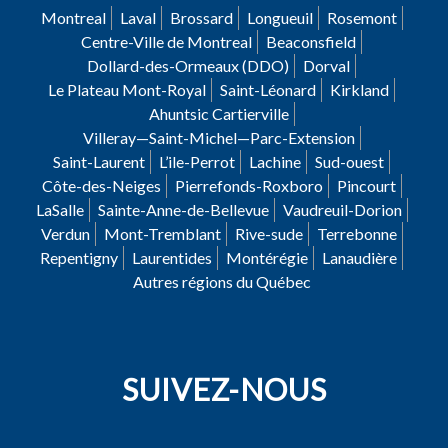
Montreal
Laval
Brossard
Longueuil
Rosemont
Centre-Ville de Montreal
Beaconsfield
Dollard-des-Ormeaux (DDO)
Dorval
Le Plateau Mont-Royal
Saint-Léonard
Kirkland
Ahuntsic Cartierville
Villeray—Saint-Michel—Parc-Extension
Saint-Laurent
L’ile-Perrot
Lachine
Sud-ouest
Côte-des-Neiges
Pierrefonds-Roxboro
Pincourt
LaSalle
Sainte-Anne-de-Bellevue
Vaudreuil-Dorion
Verdun
Mont-Tremblant
Rive-sude
Terrebonne
Repentigny
Laurentides
Montérégie
Lanaudière
Autres régions du Québec
SUIVEZ-NOUS