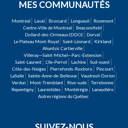
MES COMMUNAUTÉS
Montreal
Laval
Brossard
Longueuil
Rosemont
Centre-Ville de Montreal
Beaconsfield
Dollard-des-Ormeaux (DDO)
Dorval
Le Plateau Mont-Royal
Saint-Léonard
Kirkland
Ahuntsic Cartierville
Villeray—Saint-Michel—Parc-Extension
Saint-Laurent
L’ile-Perrot
Lachine
Sud-ouest
Côte-des-Neiges
Pierrefonds-Roxboro
Pincourt
LaSalle
Sainte-Anne-de-Bellevue
Vaudreuil-Dorion
Verdun
Mont-Tremblant
Rive-sude
Terrebonne
Repentigny
Laurentides
Montérégie
Lanaudière
Autres régions du Québec
SUIVEZ-NOUS